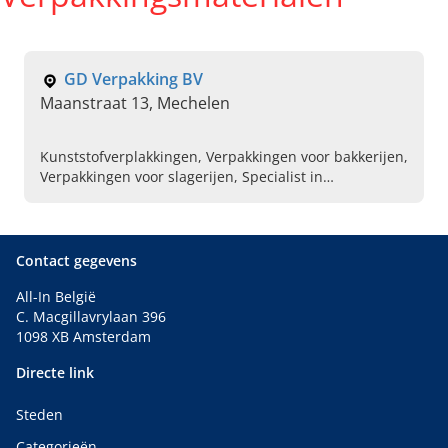
GD Verpakking BV
Maanstraat 13, Mechelen
Kunststofverplakkingen, Verpakkingen voor bakkerijen,
Verpakkingen voor slagerijen, Specialist in
verpakkingsmaterialen, Ecologisch
verpakkingsmaterialen, Broodzakken, Bedrukte
verpakkingen
Contact gegevens
All-In België
C. Macgillavrylaan 396
1098 XB Amsterdam
Directe link
Steden
Categorieën