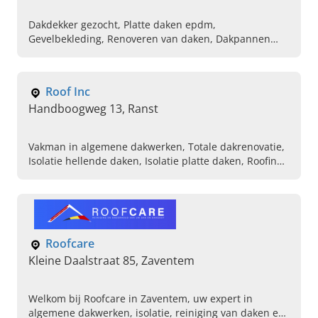
Dakdekker gezocht, Platte daken epdm,
Gevelbekleding, Renoveren van daken, Dakpannen
plaatsen, Plaatsen van dakgoten, Natuurleien dak
plaatsen, Kunstleien leggen op het dak, Dak laten
isoleren, Hellende dak laten plaatsen
Roof Inc
Handboogweg 13, Ranst
Vakman in algemene dakwerken, Totale dakrenovatie,
Isolatie hellende daken, Isolatie platte daken, Roofing
werken, Koper en zinkwerken, Dakdekker in de buurt,
Dakwerken voor nieuwbouw, Dak herstelling, Beste
dakdekker in de buurt
Roofcare
Kleine Daalstraat 85, Zaventem
Welkom bij Roofcare in Zaventem, uw expert in
algemene dakwerken, isolatie, reiniging van daken en