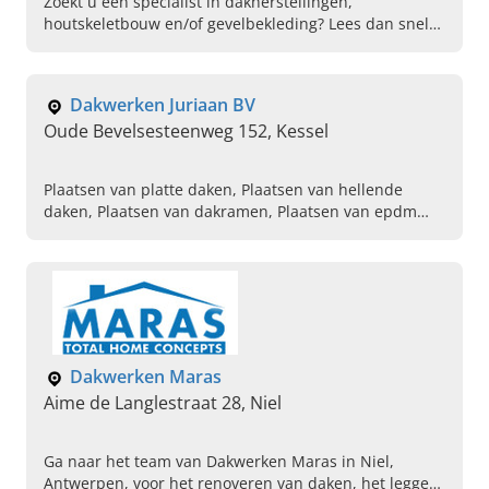
Zoekt u een specialist in dakherstellingen,
houtskeletbouw en/of gevelbekleding? Lees dan snel
verder over Dakwerken Charle in Merelbeke en neem
contact op!
Dakwerken Juriaan BV
Oude Bevelsesteenweg 152, Kessel
Plaatsen van platte daken, Plaatsen van hellende
daken, Plaatsen van dakramen, Plaatsen van epdm
daken, Renoveren van daken, Plaatsen van thermische
isolatie, Plaatsen van akoestische isolatie, Plaatsen van
velux dakramen, Dakkapellen bekleden, Plaatsen van
dakramen
Dakwerken Maras
Aime de Langlestraat 28, Niel
Ga naar het team van Dakwerken Maras in Niel,
Antwerpen, voor het renoveren van daken, het leggen