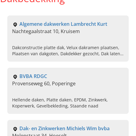
Algemene dakwerken Lambrecht Kurt
Nachtegaalstraat 10, Kruisem
Dakconstructie platte dak, Velux dakramen plaatsen,
Plaatsen van dakgoten, Dakdekker gezocht, Dak laten
isoleren, Dakbedekking plat dak EPDM, Beste
dakbedekking hellend dak, Plaatsen van hang goten,
Platte dak isoleren, Offerte dakdekker
BVBA RDGC
Provenseweg 60, Poperinge
Hellende daken, Platte daken, EPDM, Zinkwerk,
Koperwerk, Gevelbekleding, Staande naad
Dak- en Zinkwerken Michiels Wim bvba
Molenstraat 34, Hoeselt