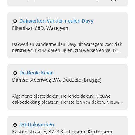
van dakleien en het bekleden van zijgevels. Neem
contact op!
Dakwerken Vandermeulen Davy
Eikenlaan 88D, Waregem
Dakwerken Vandermeulen Davy uit Waregem voor dak
herstellen, EPDM daken, leien, zinkwerken en Velux
dakramen. Vraag vandaag uw offerte aan.
De Beule Kevin
Damse Steenweg 3/A, Dudzele (Brugge)
Algemene platte daken, Hellende daken, Nieuwe
dakbedekking plaatsen, Herstellen van daken, Nieuwe
dakconstructie plaatsen, EPDM, Dakdekker in de
buurt, Onderhoud van daken, Roofingswerken
DG Dakwerken
Kasteelstraat 5, 3723 Kortessem, Kortessem