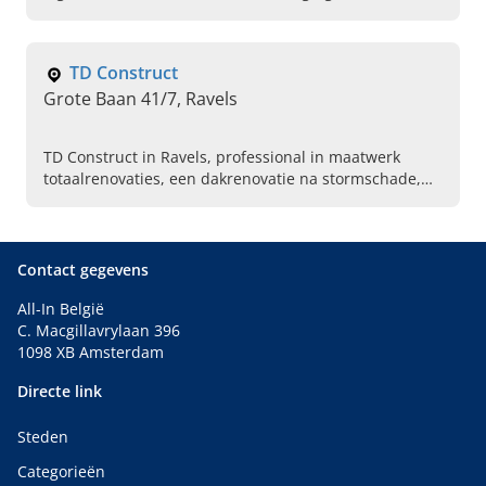
dakgoten en preventief onderhoud. Maak vandaag
direct een afspraak.
TD Construct
Grote Baan 41/7, Ravels
TD Construct in Ravels, professional in maatwerk
totaalrenovaties, een dakrenovatie na stormschade,
schilderwerken, Gyproc en meer. Plan vandaag uw
afspraak.
Contact gegevens
All-In België
C. Macgillavrylaan 396
1098 XB Amsterdam
Directe link
Steden
Categorieën