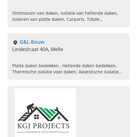
Ontmossen van daken, Isolatie van hellende daken,
Isoleren van platte daken, Carports, Totale
dakrenovatie, Bekleding van gevels, Plaatsing van
epdm
G&L Bouw
Lindestraat 40A, Melle
Platte daken bedekken , Hellende daken bedekken,
Thermische isolatie voor daken, Akoestische isolatie
voor daken, Dakkappelen bedekken met pvc,
Dakkapelen bedekken met ceder of meranti, Afbreken
van oude daken, Velux dakramen plaatsen, Beton
dakpannen, Renoveren van daken