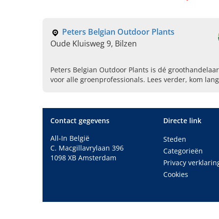
Peters Belgian Outdoor Plants
Oude Kluisweg 9, Bilzen
Peters Belgian Outdoor Plants is dé groothandelaar
voor alle groenprofessionals. Lees verder, kom lan
Contact gegevens
Directe link
All-In België
Steden
C. Macgillavrylaan 396
Categorieën
1098 XB Amsterdam
Privacy verklarin
Cookies