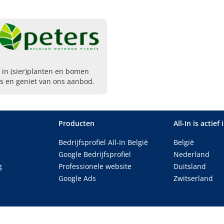
 in (sier)planten en bomen
gs en geniet van ons aanbod.
Producten
All-In is actief 
Bedrijfsprofiel All-In België
België
Google Bedrijfsprofiel
Nederland
g
Professionele website
Duitsland
Google Ads
Zwitserland