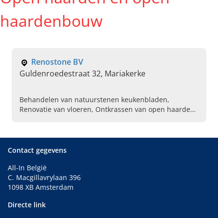
haardenbouw
Renostone BV
Guldenroedestraat 32, Mariakerke
Behandelen van natuurstenen keukenbladen,
Renovatie van vloeren, Ontkrassen van open haarden,
Natuursteenrenovatie, Renoveren van bouwarduin
Contact gegevens
All-In België
C. Macgillavrylaan 396
1098 XB Amsterdam
Directe link