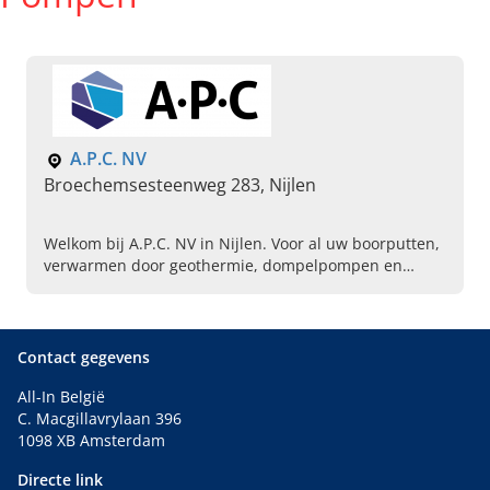
A.P.C. NV
Broechemsesteenweg 283, Nijlen
Welkom bij A.P.C. NV in Nijlen. Voor al uw boorputten,
verwarmen door geothermie, dompelpompen en
meer. Neem vandaag contact op voor meer informatie.
Contact gegevens
All-In België
C. Macgillavrylaan 396
1098 XB Amsterdam
Directe link