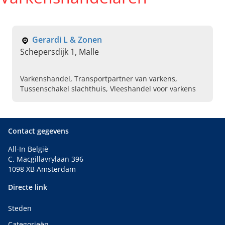
Gerardi L & Zonen
Schepersdijk 1, Malle
Varkenshandel, Transportpartner van varkens,
Tussenschakel slachthuis, Vleeshandel voor varkens
Contact gegevens
All-In België
C. Macgillavrylaan 396
1098 XB Amsterdam
Directe link
Steden
Categorieën