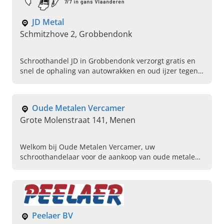
JD Metal
Schmitzhove 2, Grobbendonk
Schroothandel JD in Grobbendonk verzorgt gratis en
snel de ophaling van autowrakken en oud ijzer tegen
een uitstekende prijs. Bel vandaag voor een afspraak!
Oude Metalen Vercamer
Grote Molenstraat 141, Menen
Welkom bij Oude Metalen Vercamer, uw
schroothandelaar voor de aankoop van oude metalen,
afbraakwerken, opkuiswerken en containerverhuur.
Bel direct voor informatie!
Peelaer BV