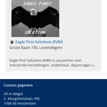
Eagle First Solutions BVBA
Grote Baan 100, Lovendegem
Eagle First Solutions BVBA is uw partner voor
industriële herstellingen, onderhoud, depannages van
motoren en meer. Lees snel verder en neem contact
op.
Contact gegevens
All-In België
C. Macgillavrylaan 396
1098 XB Amsterdam