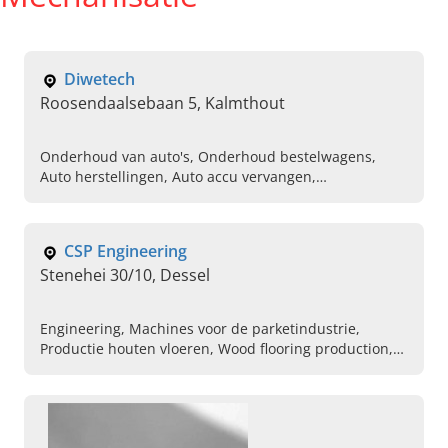
Diwetech
Roosendaalsebaan 5, Kalmthout
Onderhoud van auto's, Onderhoud bestelwagens,
Auto herstellingen, Auto accu vervangen,
winterbanden laten monteren, banden wisselen auto,
Poetsen van auto's, Vervangen van koppeling, garage
voor auto reparatie, Keuringen auto
CSP Engineering
Stenehei 30/10, Dessel
Engineering, Machines voor de parketindustrie,
Productie houten vloeren, Wood flooring production,
Rebouchage, Machine de masticage, Logistieke
systemen, Lignes de collage