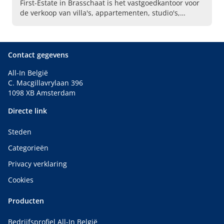
First-Estate in Brasschaat is het vastgoedkantoor voor
de verkoop van villa's, appartementen, studio's,
garages en gronden. Aarzel niet om ons geheel
vrijblijvend te contacteren.
Contact gegevens
All-In België
C. Macgillavrylaan 396
1098 XB Amsterdam
Directe link
Steden
Categorieën
Privacy verklaring
Cookies
Producten
Bedrijfsprofiel All-In België