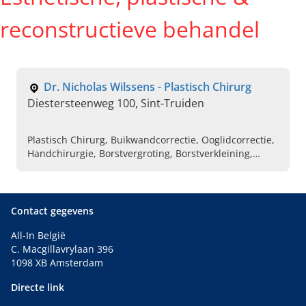
reconstructieve behandel
Dr. Nicholas Wilssens - Plastisch Chirurg
Diestersteenweg 100, Sint-Truiden
Plastisch Chirurg, Buikwandcorrectie, Ooglidcorrectie,
Handchirurgie, Borstvergroting, Borstverkleining,
Facelift, Halslift
Contact gegevens
All-In België
C. Macgillavrylaan 396
1098 XB Amsterdam
Directe link