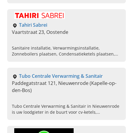
verwarming, badkamerrenovaties en meer. Bel
vandaag voor een afspraak.
Tahiri Sabrei
Vaartstraat 23, Oostende
Sanitaire installatie, Verwarmingsinstallatie,
Zonneboilers plaatsen, Condensatieketels plaatsen,
Ketel vervangen, Radiatoren vervangen, Boilers
plaatsen, Keuken betegelen, Badkamer betegelen,
Vaatwasser laten plaatsen
Tubo Centrale Verwarming & Sanitair
Paddegatstraat 121, Nieuwenrode (Kapelle-op-
den-Bos)
Tubo Centrale Verwarming & Sanitair in Nieuwenrode
is uw loodgieter in de buurt voor cv-ketels,
warmtepompen, radiatoren en badkamerrenovaties.
Neem contact op.