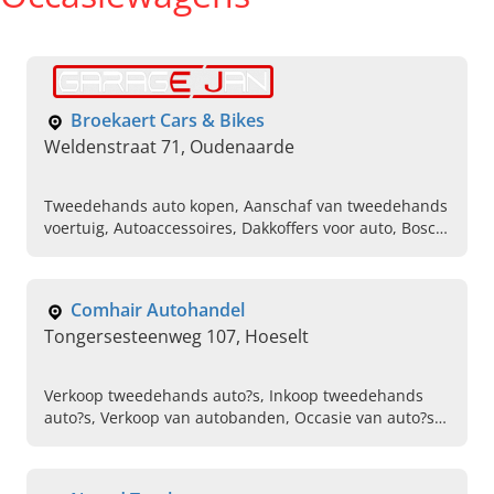
Broekaert Cars & Bikes
Weldenstraat 71, Oudenaarde
Tweedehands auto kopen, Aanschaf van tweedehands
voertuig, Autoaccessoires, Dakkoffers voor auto, Bosch
car service, Verschillende merken personenwagens,
Technische controle uitvoeren, Onderhouden van
airco, Advies geven bij aankoop van een auto,
Comhair Autohandel
Carrosserie voor alle automerken
Tongersesteenweg 107, Hoeselt
Verkoop tweedehands auto?s, Inkoop tweedehands
auto?s, Verkoop van autobanden, Occasie van auto?s,
Onderhoud tweedehands auto?s, Herstellingen van
tweedehands auto?s