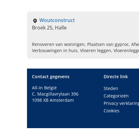
Woutconstruct
Broek 25, Halle
Renoveren van woningen, Plaatsen van gyproc, Afw
Verbouwingen in huis, Vloeren leggen, Vloerenlegg
Contact gegevens
Directe link
All-In België
Steden
C. Macgillavrylaan 396
Categorieën
1098 XB Amsterdam
Privacy verklarin
Cookies