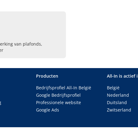
erking van plafonds,
er
Producten
All-In is actief 
Bedrijfsprofiel All-In België
België
Google Bedrijfsprofiel
Nederland
g
Professionele website
Duitsland
Google Ads
Zwitserland