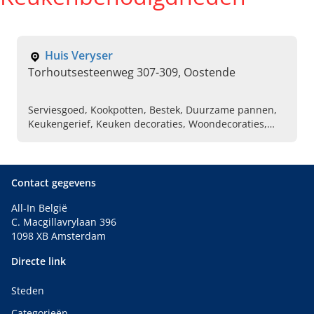
Huis Veryser
Torhoutsesteenweg 307-309, Oostende
Serviesgoed, Kookpotten, Bestek, Duurzame pannen,
Keukengerief, Keuken decoraties, Woondecoraties,
Glasservies, Opbergdoosjes, Pepermolens
Contact gegevens
All-In België
C. Macgillavrylaan 396
1098 XB Amsterdam
Directe link
Steden
Categorieën