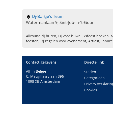
Dj-Bartje's Team
Watermanlaan 9, Sint-Job-in-'t-Goor
Allround dj huren, Dj voor huwelijksfeest boeken, 
feesten, Dj regelen voor evenement, Artiest, Inhure
Contact gegevens
Directe link
All-In België
Steden
C. Macgillavrylaan 396
Categorieën
1098 XB Amsterdam
Privacy verklarin
Cookies