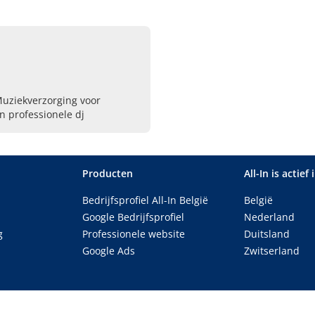
Muziekverzorging voor
n professionele dj
Producten
All-In is actief 
Bedrijfsprofiel All-In België
België
Google Bedrijfsprofiel
Nederland
g
Professionele website
Duitsland
Google Ads
Zwitserland