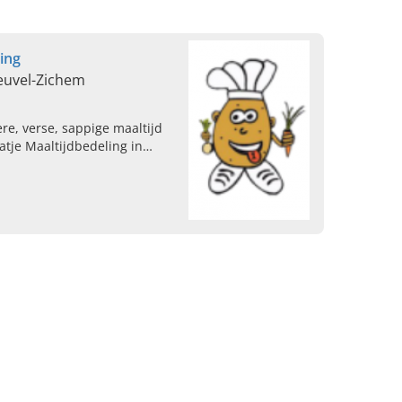
ling
euvel-Zichem
re, verse, sappige maaltijd
tatje Maaltijdbedeling in
uiste adres voor een lekkere