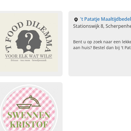
't Patatje Maaltijdbede
Stationswijk 8, Scherpenh
Bent u op zoek naar een lekke
aan huis? Bestel dan bij 't Pa
Scherpenheuvel-Zichem. Het j
maaltijd aan huis geleverd.