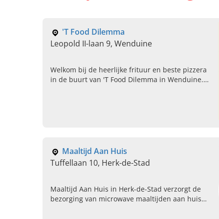
'T Food Dilemma
Leopold II-laan 9, Wenduine
Welkom bij de heerlijke frituur en beste pizzera
in de buurt van 'T Food Dilemma in Wenduine.
Wij bieden u heerlijke dilemma's als het gaat om
kiezen tussen onze fantastische gerechten!
Maaltijd Aan Huis
Tuffellaan 10, Herk-de-Stad
Maaltijd Aan Huis in Herk-de-Stad verzorgt de
bezorging van microwave maaltijden aan huis
voor het hele gezin. Kijk nu op onze website voor
ons weekmenu en bestel direct!