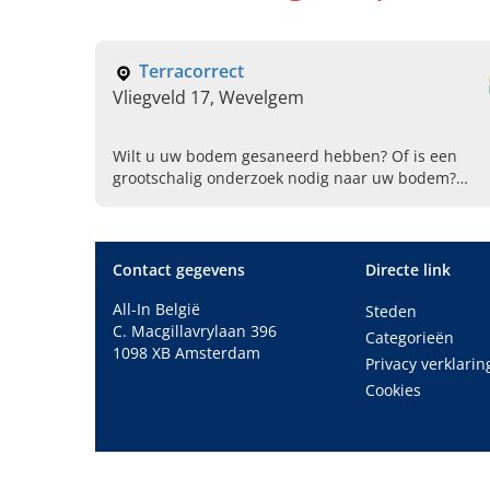
Terracorrect
Vliegveld 17, Wevelgem
Wilt u uw bodem gesaneerd hebben? Of is een
grootschalig onderzoek nodig naar uw bodem?
Schakel dan Terracorrect in! Zij zijn
gespecialiseerd in bodembescherming,
grondsanering en nog veel meer.
Contact gegevens
Directe link
All-In België
Steden
C. Macgillavrylaan 396
Categorieën
1098 XB Amsterdam
Privacy verklarin
Cookies