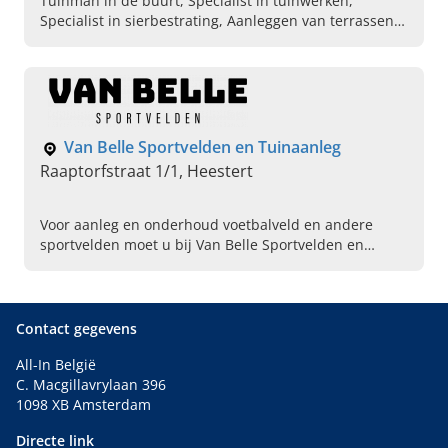
Tuinman in de buurt, Specialist in tuinwerken,
Specialist in sierbestrating, Aanleggen van terrassen,
Aanleggen van opritten, Tuinman schuttingen
plaatsen, Plaatsen van tuinomheiningen,
Beregeningsinstallaties, Ervaren tuinaannemer, Gazon
aanleg
Van Belle Sportvelden en Tuinaanleg
Raaptorfstraat 1/1, Heestert
Voor aanleg en onderhoud voetbalveld en andere
sportvelden moet u bij Van Belle Sportvelden en
Tuinaanleg in Heestert, West-Vlaanderen, zijn. Neem
nu contact op!
Contact gegevens
All-In België
C. Macgillavrylaan 396
1098 XB Amsterdam
Directe link