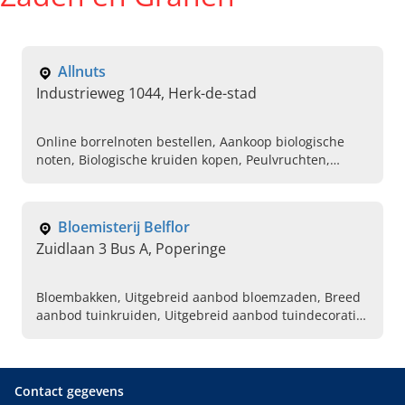
Allnuts
Industrieweg 1044, Herk-de-stad
Online borrelnoten bestellen, Aankoop biologische
noten, Biologische kruiden kopen, Peulvruchten,
Aankoop gedroogd fuit, Granola, Muesli, Zaden, Pitten,
Bonen
Bloemisterij Belflor
Zuidlaan 3 Bus A, Poperinge
Bloembakken, Uitgebreid aanbod bloemzaden, Breed
aanbod tuinkruiden, Uitgebreid aanbod tuindecoratie,
Kopen van snijbloemen, Uitgebreid assortiment
bloembakken, Kopen van sproeistoffen, Uitgebreid
aanbod fruitbomen, Ruim assortiment groenteplanten
Contact gegevens