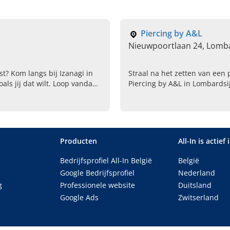
Piercing by A&L
Nieuwpoortlaan 24, Lomb
st? Kom langs bij Izanagi in
Straal na het zetten van een 
zoals jij dat wilt. Loop vandaag
Piercing by A&L in Lombardsi
Vlaanderen. De absolute speci
zetten van uw (volgende) pier
Producten
All-In is actief 
Bedrijfsprofiel All-In België
België
Google Bedrijfsprofiel
Nederland
g
Professionele website
Duitsland
Google Ads
Zwitserland