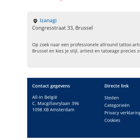
Izanagi
Congresstraat 33, Brussel
Op zoek naar een professionele allround tattoo arti
Brussel en kies je stijl, artiest en tatoeage precies 
bij ons binnen.
Contact gegevens
Directe link
All-In België
Steden
C. Macgillavrylaan 396
Categorieën
1098 XB Amsterdam
Privacy verklarin
Cookies