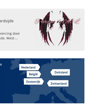
ardsijde
piercing door
jde, West-
alisten in het
cing.
in