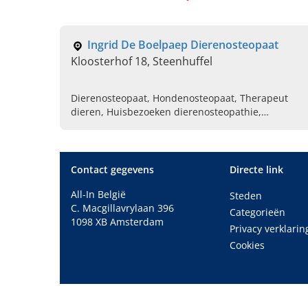
Ingrid De Boelpaep Dierenosteopaat
Kloosterhof 18, Steenhuffel
Dierenosteopaat, Hondenosteopaat, Therapeut
dieren, Huisbezoeken dierenosteopathie,
Sportmassage dieren en sportmassage dieren,
Rugproblemen paard, Rugproblemen hond,
Osteopaat voor honden, Osteopaat voor dieren,
Osteopaat paarden
Contact gegevens
Directe link
All-In België
Steden
C. Macgillavrylaan 396
Categorieën
1098 XB Amsterdam
Privacy verklarin
Cookies