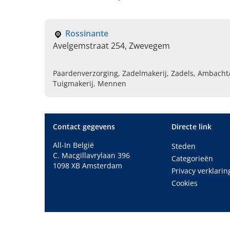
Rossinante
Avelgemstraat 254, Zwevegem
Paardenverzorging, Zadelmakerij, Zadels, Ambacht
Tuigmakerij, Mennen
Contact gegevens
Directe link
All-In België
Steden
C. Macgillavrylaan 396
Categorieën
1098 XB Amsterdam
Privacy verklarin
Cookies