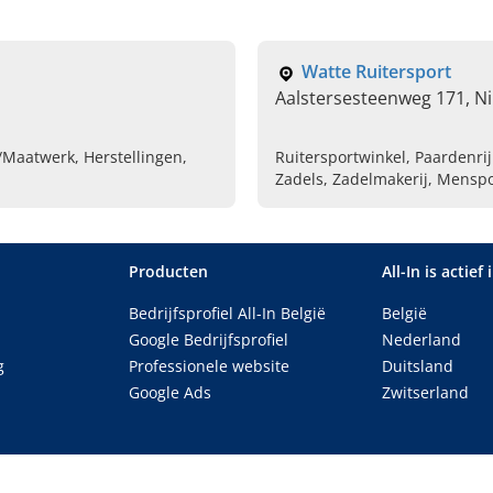
Watte Ruitersport
Aalstersesteenweg 171, N
/Maatwerk, Herstellingen,
Ruitersportwinkel, Paardenrij
Zadels, Zadelmakerij, Menspo
Producten
All-In is actief 
Bedrijfsprofiel All-In België
België
Google Bedrijfsprofiel
Nederland
g
Professionele website
Duitsland
Google Ads
Zwitserland