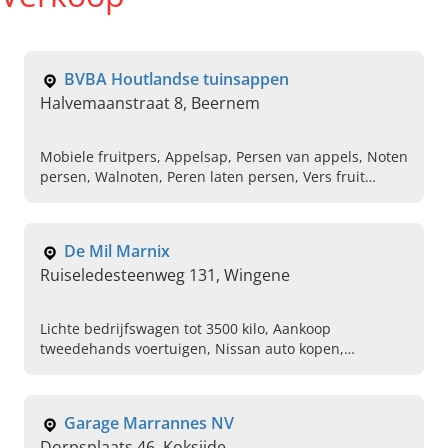
BVBA Houtlandse tuinsappen
Halvemaanstraat 8, Beernem
Mobiele fruitpers, Appelsap, Persen van appels, Noten
persen, Walnoten, Peren laten persen, Vers fruit
persen, Bestellen van verse vruchtensappen
De Mil Marnix
Ruiseledesteenweg 131, Wingene
Lichte bedrijfswagen tot 3500 kilo, Aankoop
tweedehands voertuigen, Nissan auto kopen,
Personenwagens, Grondig onderhoud plegen aan
auto, Reparatie aan lichte bestelwagens
Garage Marrannes NV
Dorpsplaats 46, Koksijde