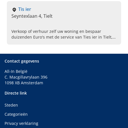
Tis ier
Seyntexlaan 4, Tielt
Verkoop of verhuur zelf uw woning en bespaar
duizenden Euro's met de service van Ties ier in Tielt,
West-Vlaanderen! De vastgoed immobilien die u elke
stap ondersteunt.
Contact gegevens
All-In België
C. Macgillavrylaan 396
1098 XB Amsterdam
Directe link
Steden
Categorieën
Privacy verklaring