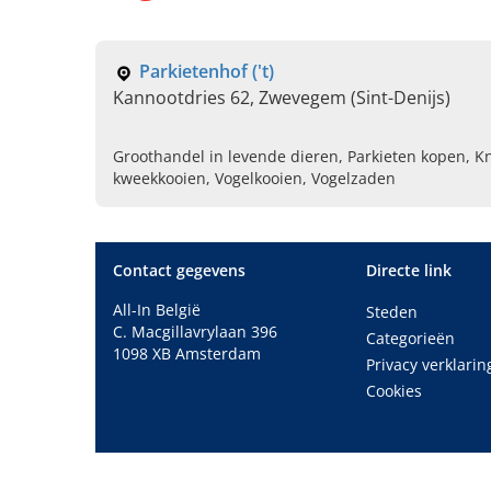
Parkietenhof ('t)
Kannootdries 62, Zwevegem (Sint-Denijs)
Groothandel in levende dieren, Parkieten kopen, K
kweekkooien, Vogelkooien, Vogelzaden
Contact gegevens
Directe link
All-In België
Steden
C. Macgillavrylaan 396
Categorieën
1098 XB Amsterdam
Privacy verklarin
Cookies