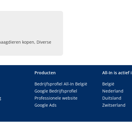
naagdieren kopen, Diverse
Producten
All-In is actief 
Bedrijfsprofiel All-In België
België
Google Bedrijfsprofiel
Nederland
g
Professionele website
Duitsland
Google Ads
Zwitserland