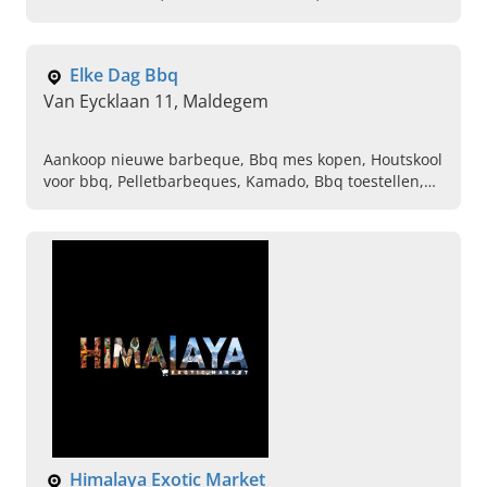
Natuurcosmetica, Bio voeding, Verwenkoeken,
Vruchtensappen, Honing, Essentiele oliën, Kneipp olie
Elke Dag Bbq
Van Eycklaan 11, Maldegem
Aankoop nieuwe barbeque, Bbq mes kopen, Houtskool
voor bbq, Pelletbarbeques, Kamado, Bbq toestellen,
Kruiden voor barbequevlees, Hot sauces, Briketten,
Rubs
Himalaya Exotic Market