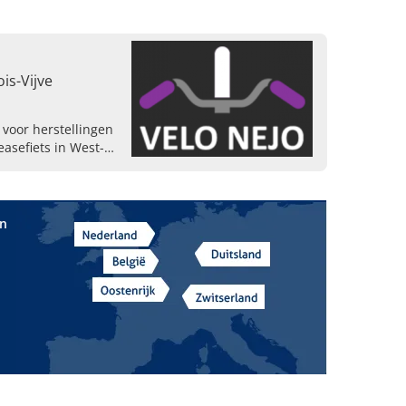
is-Vijve
 voor herstellingen
asefiets in West-
aar Velo Nejo in
in