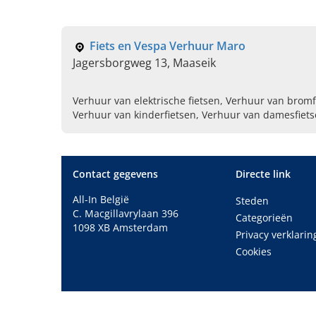
Fiets en Vespa Verhuur Maro
Jagersborgweg 13, Maaseik
Verhuur van elektrische fietsen, Verhuur van bromf
Verhuur van kinderfietsen, Verhuur van damesfiet
herenfietsen, Verhuur van mountainbikes, Verhuur
Contact gegevens
Directe link
All-In België
Steden
C. Macgillavrylaan 396
Categorieën
1098 XB Amsterdam
Privacy verklarin
Cookies