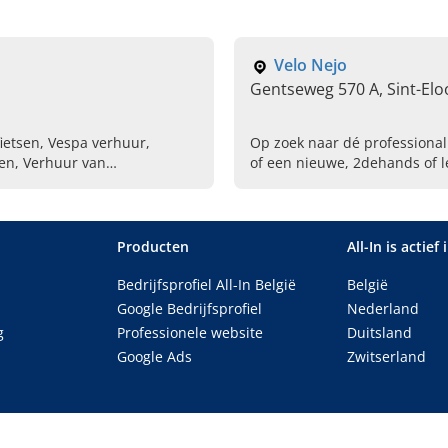
Velo Nejo
Gentseweg 570 A, Sint-Eloo
ietsen, Vespa verhuur,
Op zoek naar dé professional
sen, Verhuur van
of een nieuwe, 2dehands of le
 van tandem fietsen
Vlaanderen? Kom dan direct n
Sint-Eloois-Vijve.
Producten
All-In is actief 
Bedrijfsprofiel All-In België
België
Google Bedrijfsprofiel
Nederland
g
Professionele website
Duitsland
Google Ads
Zwitserland