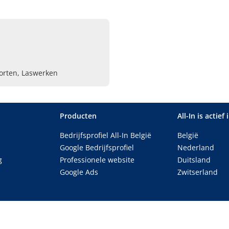
oorten, Laswerken
Producten
All-In is actief 
Bedrijfsprofiel All-In België
België
Google Bedrijfsprofiel
Nederland
g
Professionele website
Duitsland
Google Ads
Zwitserland