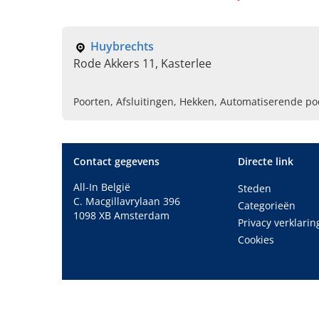
Huybrechts
Rode Akkers 11, Kasterlee
Poorten, Afsluitingen, Hekken, Automatiserende p
Contact gegevens
Directe link
All-In België
Steden
C. Macgillavrylaan 396
Categorieën
1098 XB Amsterdam
Privacy verklarin
Cookies