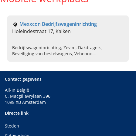
Mexxcon Bedrijfswageninrichting
Holeindestraat 17, Kalken
Bedrijfswageninrichting, Zevim, Dakdragers,
Beveiliging van bestelwagens, Vebobox,
Voertuigbescherming
Contact gegevens
All-In België
C. Macgillavrylaan 396
1098 XB Amsterdam
Directe link
Steden
Categorieën