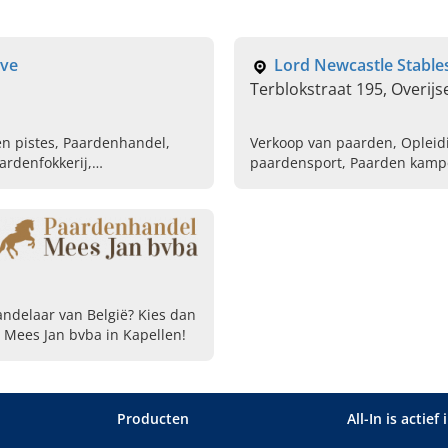
eve
Lord Newcastle Stable
Terblokstraat 195, Overijs
en pistes, Paardenhandel,
Verkoop van paarden, Opleidi
ardenfokkerij,
paardensport, Paarden kampe
Paardrijlessen voor volwasse
andelaar van België? Kies dan
l Mees Jan bvba in Kapellen!
Producten
All-In is actief 