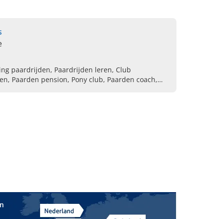
s
e
ng paardrijden, Paardrijden leren, Club
n, Paarden pension, Pony club, Paarden coach,
nen, Paardrijlessen voor kinderen
in