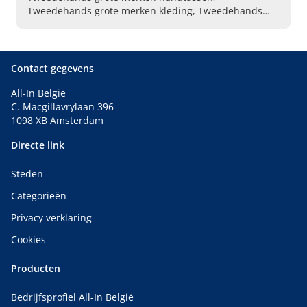
Tweedehands grote merken kleding, Tweedehands
schoenen, Tweedehands herenkleding, Kleding grote
merken, Handtassen Delvaux, Handtassen Louis
Vuitton, Kleding Michael Kors, Handtassen Gucci,
Handtassen Chanel
Contact gegevens
All-In België
C. Macgillavrylaan 396
1098 XB Amsterdam
Directe link
Steden
Categorieën
Privacy verklaring
Cookies
Producten
Bedrijfsprofiel All-In België