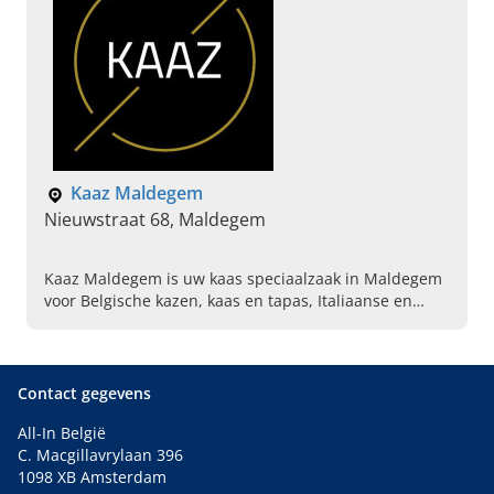
Kaaz Maldegem
Nieuwstraat 68, Maldegem
Kaaz Maldegem is uw kaas speciaalzaak in Maldegem
voor Belgische kazen, kaas en tapas, Italiaanse en
Franse wijn en geschenkmanden. Ontdek het aanbod
en kom langs.
Contact gegevens
All-In België
C. Macgillavrylaan 396
1098 XB Amsterdam