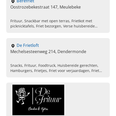
Bèrefriet
Oostrozebekestraat 147, Meulebeke
Frituur, Snackbar met open terras, Frietkot met
picknicktafels, Friet bezorgen, Verse huisbereide
hamburgers, Online friet bestellen, Brochettes,
Balletjes in tomatensaus, Vers gefrituurde frietjes,
Verkoop van frisdranken
De Frietloft
Mechelsesteenweg 214, Dendermonde
Snacks, Frituur, Foodtruck, Huisbereide gerechten,
Hamburgers, Frietjes, Friet voor verjaardagen, Friet
voor huwelijksfeest, Belgische frietjes