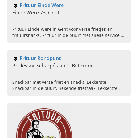
Frituur Einde Were
Einde Were 73, Gent
Frituur Einde Were in Gent voor verse frietjes en
frituursnacks. Frituur in de buurt met snelle service.
Bestel online of kom langs.
Frituur Rondpunt
Professor Scharpélaan 1, Betekom
Snackbar met verse friet en snacks, Lekkerste
Snackbar in de buurt, Bekende frietzaak, Lekkerste
frietkot bestellen, Authentieke snackbar met
traditionele recepten, Snackbar in de buurt, Snackbar
met terras, Snack goede reviews, Gezellige snackbar in
Betekom, Verse goedkope friet