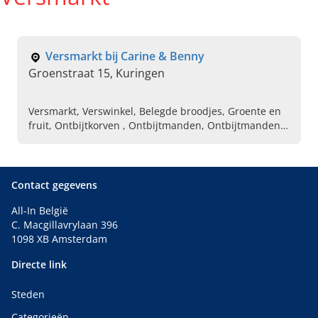
Versmarkt bij Carine & Benny
Groenstraat 15, Kuringen
Versmarkt, Verswinkel, Belegde broodjes, Groente en
fruit, Ontbijtkorven , Ontbijtmanden, Ontbijtmanden
levering aan huis
Contact gegevens
All-In België
C. Macgillavrylaan 396
1098 XB Amsterdam
Directe link
Steden
Categorieën