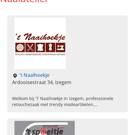
't Naaihoekje
Ardooisestraat 34, Izegem
Welkom bij 'T Naaihoekje in Izegem, professionele
retouchezaak met trendy modeartikelen,
naaibenodigdheden, nieuwkuis en meer. Kom
vandaag direct langs.