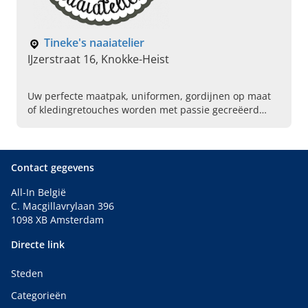
Tineke's naaiatelier
IJzerstraat 16, Knokke-Heist
Uw perfecte maatpak, uniformen, gordijnen op maat
of kledingretouches worden met passie gecreëerd
door Tineke's naaiatelier in Knokke-Heist, West-
Vlaanderen.
Contact gegevens
All-In België
C. Macgillavrylaan 396
1098 XB Amsterdam
Directe link
Steden
Categorieën