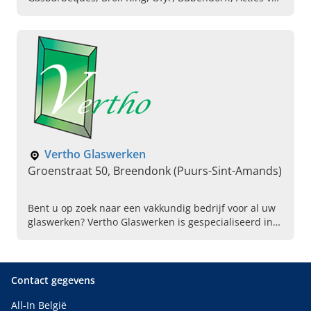
Smuk, Smuk vliegenramen en zonwering
(smukzonwering) on Pinterest, Horren
Vertho Glaswerken
Groenstraat 50, Breendonk (Puurs-Sint-Amands)
Bent u op zoek naar een vakkundig bedrijf voor al uw
glaswerken? Vertho Glaswerken is gespecialiseerd in
alle soorten glaswerken binnen en buiten, zowel
glaswerken interieur als glaswerken exterieur.
Contact gegevens
All-In België