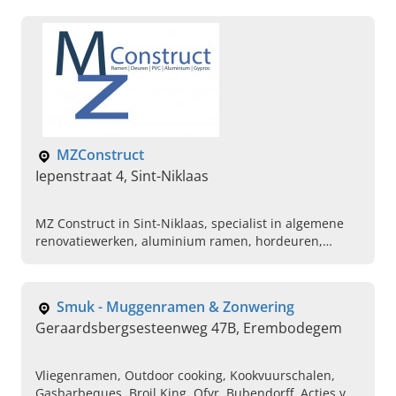
offerte aan.
MZConstruct
Iepenstraat 4, Sint-Niklaas
MZ Construct in Sint-Niklaas, specialist in algemene
renovatiewerken, aluminium ramen, hordeuren,
vliegenramen en meer. Bel ons vandaag om een
afspraak te maken.
Smuk - Muggenramen & Zonwering
Geraardsbergsesteenweg 47B, Erembodegem
Vliegenramen, Outdoor cooking, Kookvuurschalen,
Gasbarbeques, Broil King, Ofyr, Bubendorff, Acties van