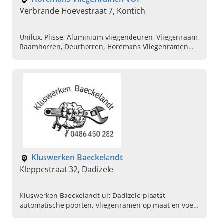
Verbrande Hoevestraat 7, Kontich
Unilux, Plisse, Aluminium vliegendeuren, Vliegenraam,
Raamhorren, Deurhorren, Horemans Vliegenramen
VOF, Vliegenramen Kontich | Horemans,
Schuifvliegendeur Kontich - Horemans Vliegenramen,
Horemans Vliegenramen - Startpagina | Facebook
Kluswerken Baeckelandt
Kleppestraat 32, Dadizele
Kluswerken Baeckelandt uit Dadizele plaatst
automatische poorten, vliegenramen op maat en voert
renovaties en herstellingen uit. Vraag vandaag uw