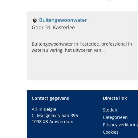
Buitengewoonwater
Goor 31, Kasterlee
Buitengewoonwater in Kasterlee, professional in
waterzuivering, het uitvoeren van
regenwaterrecuperatie, irrigatiesystemen en
meer. Plan vandaag uw afspraak.
Contact gegevens
Directe link
All-In België
Steden
C. Macgillavrylaan 396
Categorieën
1098 XB Amsterdam
Privacy verklarin
Cookies