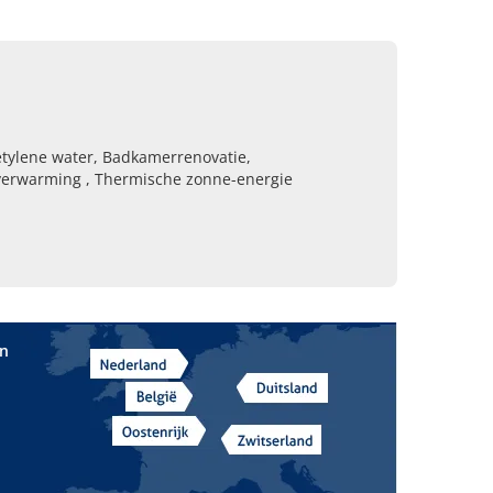
etylene water, Badkamerrenovatie,
verwarming , Thermische zonne-energie
in