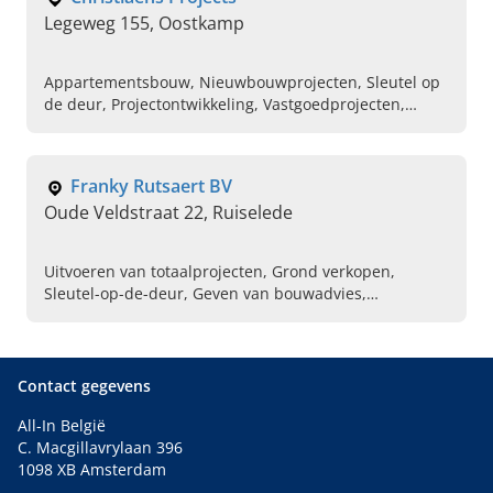
Legeweg 155, Oostkamp
Appartementsbouw, Nieuwbouwprojecten, Sleutel op
de deur, Projectontwikkeling, Vastgoedprojecten,
Woningbouw, Ruwbouw, Betonproductie,
Handelsgebouw, Bouwpromotor
Franky Rutsaert BV
Oude Veldstraat 22, Ruiselede
Uitvoeren van totaalprojecten, Grond verkopen,
Sleutel-op-de-deur, Geven van bouwadvies,
Bouwcoördinator, Woning laten verbouwen, Woning te
koop, Huis te koop, Projectontwikkelaar,
Nieuwbouwprojecten
Contact gegevens
All-In België
C. Macgillavrylaan 396
1098 XB Amsterdam