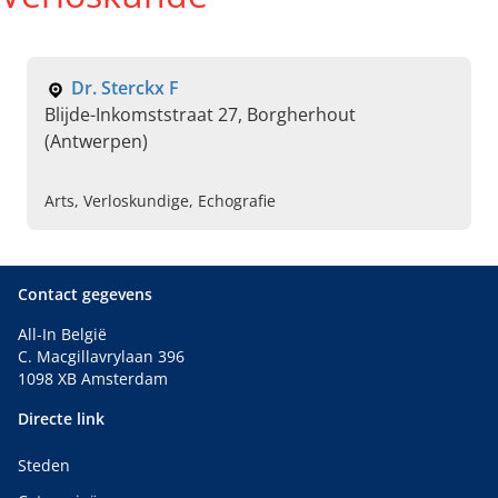
Dr. Sterckx F
Blijde-Inkomststraat 27, Borgherhout
(Antwerpen)
Arts, Verloskundige, Echografie
Contact gegevens
All-In België
C. Macgillavrylaan 396
1098 XB Amsterdam
Directe link
Steden