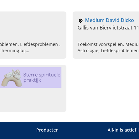
Medium David Dicko
Gillis van Biervlietstraat 
roblemen, Liefdesproblemen ,
Toekomst voorspellen, Mediu
cherming bij
Astrologie, Liefdesprobleme
wegnemen
Producten
All-In is actief 