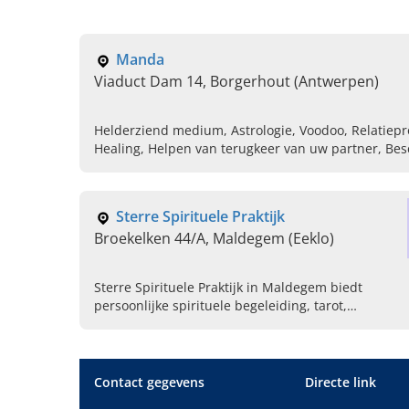
Manda
Viaduct Dam 14, Borgerhout (Antwerpen)
Helderziend medium, Astrologie, Voodoo, Relatiep
Healing, Helpen van terugkeer van uw partner, Bes
familieproblemen, Zwarte magie
Sterre Spirituele Praktijk
Broekelken 44/A, Maldegem (Eeklo)
Sterre Spirituele Praktijk in Maldegem biedt
persoonlijke spirituele begeleiding, tarot,
orakelkaarten, Shamballa healing en cursussen.
Ook aanwezig op spirituele beurzen. Maak nu uw
afspraak.
Contact gegevens
Directe link