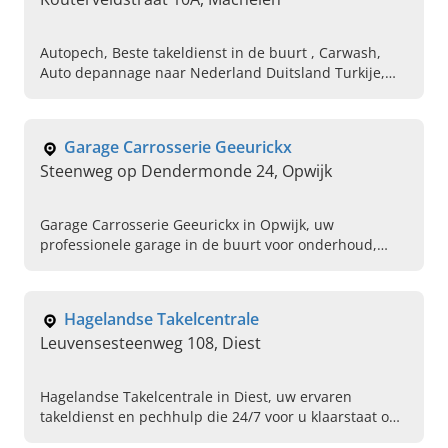
Autopech, Beste takeldienst in de buurt , Carwash,
Auto depannage naar Nederland Duitsland Turkije,
Taxi service, Depannage automobile près de Pays-Bas
Allemagne Turquie, Meilleur service de dépannage,
Service de taxi fiable, Panne de voiture, Laver une
Garage Carrosserie Geeurickx
voiture
Steenweg op Dendermonde 24, Opwijk
Garage Carrosserie Geeurickx in Opwijk, uw
professionele garage in de buurt voor onderhoud,
carrosserie, takeldienst en tweedehands auto?s. Bel
nu voor een afspraak!
Hagelandse Takelcentrale
Leuvensesteenweg 108, Diest
Hagelandse Takelcentrale in Diest, uw ervaren
takeldienst en pechhulp die 24/7 voor u klaarstaat om
u weer snel en veilig op weg te helpen. Bel direct voor