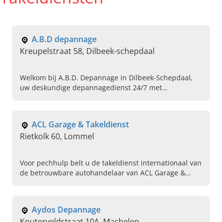
A.B.D depannage
Kreupelstraat 58, Dilbeek-schepdaal
Welkom bij A.B.D. Depannage in Dilbeek-Schepdaal,
uw deskundige depannagedienst 24/7 met
vervangwagen en snelle sleepdienst voor auto?s. Bel
direct voor hulp in nood.
ACL Garage & Takeldienst
Rietkolk 60, Lommel
Voor pechhulp belt u de takeldienst internationaal van
de betrouwbare autohandelaar van ACL Garage &
Takeldienst in Lommel, Limburg. Neem nu contact met
ons op!
Aydos Depannage
Kouterveldstraat 10A, Machelen