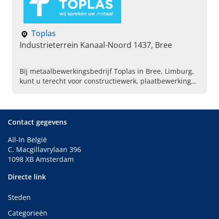
Toplas
Industrieterrein Kanaal-Noord 1437, Bree
Bij metaalbewerkingsbedrijf Toplas in Bree, Limburg,
kunt u terecht voor constructiewerk, plaatbewerking
en een lasser inhuren. Neem nu contact met ons op!
Contact gegevens
All-In België
C. Macgillavrylaan 396
1098 XB Amsterdam
Directe link
Steden
Categorieën