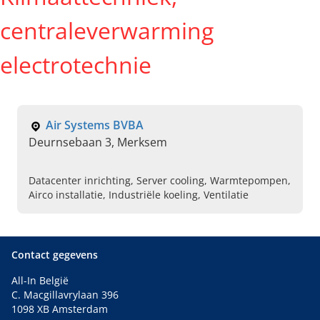
centraleverwarming
electrotechnie
Air Systems BVBA
Deurnsebaan 3, Merksem
Datacenter inrichting, Server cooling, Warmtepompen,
Airco installatie, Industriële koeling, Ventilatie
Contact gegevens
All-In België
C. Macgillavrylaan 396
1098 XB Amsterdam