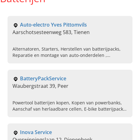
Auto-electro Yves Pittomvils
Aarschotsesteenweg 583, Tienen
Alternatoren, Starters, Herstellen van batterijpacks,
Reparatie en montage van auto-onderdelen ,
Druppelladers voor mottobatterijen, Herstellen
fietsbatterijen voor elektrische fiets
BatteryPackService
Waubergstraat 39, Peer
Powertool batterijen kopen, Kopen van powerbanks,
Aanschaf van herlaadbare cellen, E-bike batterijpacks
24 volt, Laders, Robots, Batterijen voor speelgoed
Inova Service
Overwinningslaan 12, Diepenbeek