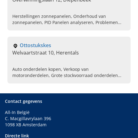
Herstellingen zonnepanelen, Onderhoud van
zonnepanelen, PID Panelen analyseren, Problemen
met PV-array oplossen, Ervaren installateur voor
zonnepanelen, Ervaren installateur voor laadpalen,
Thuisbatterij installatie, Laadpalen installatie,
Ottostukskes
Plaatsen van nieuwe monitoringssysteem
Welvaartstraat 10, Herentals
Auto onderdelen kopen, Verkoop van
motoronderdelen, Grote stockvoorraad onderdelen
auto, Additieven, Vloeistoffen, Autogereedschap,
Carrosserie benodigdheden, Professionele producten
voor de auto
Contact gegevens
All-In België
C. Macgillavrylaan 396
1098 XB Amsterdam
Directe link