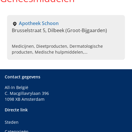
Apotheek Schoon
Brusselstraat 5, Dilbeek (Groot-Bijgaarden)
Medicijnen, Dieetproducten, Dermatologische
producten, Medische hulpmiddelen,
Verbandmaterialen, Medicijnen thuis laten bezorgen,
Homeopathie, Dieren geneesmiddelen, Vitamines,
Cosmeticaproducten kopen bij apotheek
Contact gegevens
All-In België
C. Macgillavrylaan 396
1098 XB Amsterdam
Directe link
Steden
Categorieën