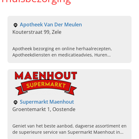
Apotheek Van Der Meulen
Kouterstraat 99, Zele
Apotheek bezorging en online herhaalrecepten,
Apotheekdiensten en medicatieadvies, Huren
thuiszorg materialen thuiszorgwinkel, Zwangerschap
advies, Apotheek in de buurt, Medicijnen snelle
thuislevering, Beste apotheek in Zele, Snel testen
uitvoeren en vaccinaties, Apotheek voor diabeteszorg
en advies, Vaccinatie covid griepprik
Supermarkt Maenhout
Groentemarkt 1, Oostende
Geniet van het beste aanbod, dagverse assortiment en
de superieure service van Supermarkt Maenhout in
Oostende of kies de geweldige thuisleveringsservice.