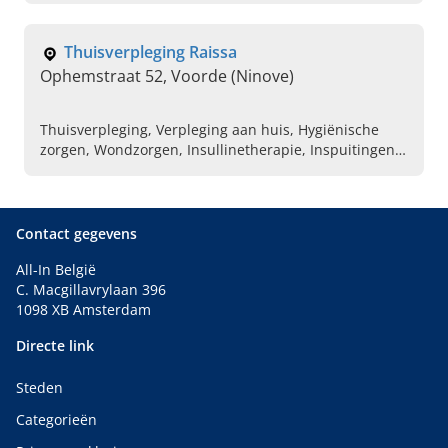
Thuisverpleging Raissa
Ophemstraat 52, Voorde (Ninove)
Thuisverpleging, Verpleging aan huis, Hygiënische
zorgen, Wondzorgen, Insullinetherapie, Inspuitingen,
Compressietherapie, Toedienen van sondevoeding,
Oog in druppeling, Port a cath
Contact gegevens
All-In België
C. Macgillavrylaan 396
1098 XB Amsterdam
Directe link
Steden
Categorieën