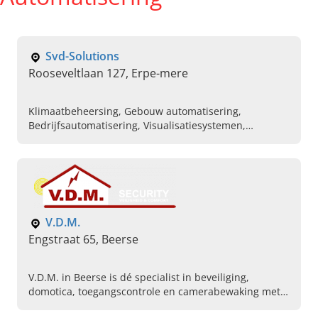
Svd-Solutions
Rooseveltlaan 127, Erpe-mere
Klimaatbeheersing, Gebouw automatisering,
Bedrijfsautomatisering, Visualisatiesystemen,
Protocollen integreren, Hvac installaties
automatiseren
V.D.M.
Engstraat 65, Beerse
V.D.M. in Beerse is dé specialist in beveiliging,
domotica, toegangscontrole en camerabewaking met
40 jaar ervaring. Lees hier snel verder en contact ons!