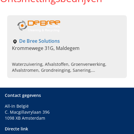
De Bree Solutions
Krommewege 31G, Maldegem
Waterzuivering, Afvalstoffen, Groenverwerking,
Afvalstromen, Grondreinging, Sanering,
Containerpark, Afzetcontainer, Rolcontainer,
Containerverhuur
Contact gegevens
All-In België
C. Macgillavrylaan 396
1098 XB Amsterdam
Directe link