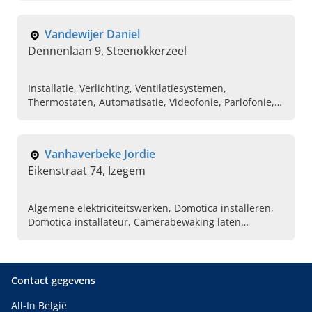
maken, Laadpalen laten plaatsen, Video parlofonie
aansluiting, Industriele elektriciteitswerken
Vandewijer Daniel
Dennenlaan 9, Steenokkerzeel
Installatie, Verlichting, Ventilatiesystemen,
Thermostaten, Automatisatie, Videofonie, Parlofonie,
Herstellingen aan huis, Elektriciteits materiaal,
Domotica
Vanhaverbeke Jordie
Eikenstraat 74, Izegem
Algemene elektriciteitswerken, Domotica installeren,
Domotica installateur, Camerabewaking laten
plaatsen, Laadpalen installateur, Zonnepanelen
plaatsen, Videofonie en parlofonie,
Elektriciteitswerken voor nieuwbouw
Contact gegevens
All-In België