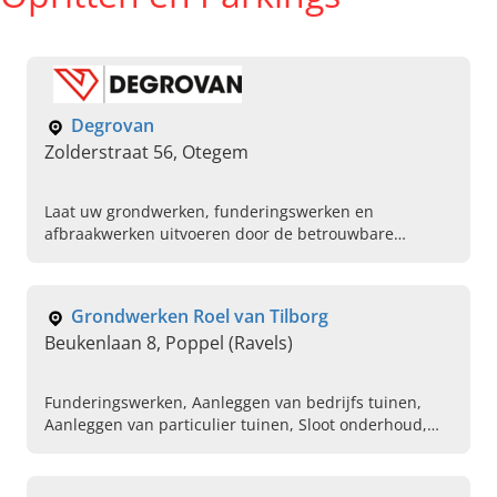
Degrovan
Zolderstraat 56, Otegem
Laat uw grondwerken, funderingswerken en
afbraakwerken uitvoeren door de betrouwbare
partner Degrovan uit Otegem, West-Vlaanderen.
Neem gerust contact op!
Grondwerken Roel van Tilborg
Beukenlaan 8, Poppel (Ravels)
Funderingswerken, Aanleggen van bedrijfs tuinen,
Aanleggen van particulier tuinen, Sloot onderhoud,
Onderhoud van afwateringssloten, Aanleg van kiezel
opritten, Vervangen van oude rioleringen, Reinigen
van sloten, Opritten en terrassen , Totaal tuinaanleg