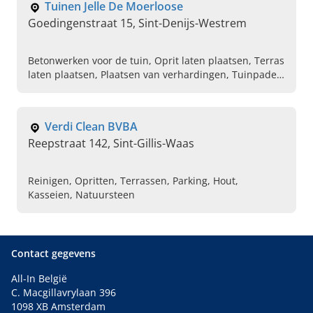
Tuinen Jelle De Moerloose
Goedingenstraat 15, Sint-Denijs-Westrem
Betonwerken voor de tuin, Oprit laten plaatsen, Terras
laten plaatsen, Plaatsen van verhardingen, Tuinpaden
voor bedrijven, Keramische tegel laten zetten, Klinkers
plaatsen, Specialist betonwerken, Zwemvijver laten
zetten, Terras in natuursteen
Verdi Clean BVBA
Reepstraat 142, Sint-Gillis-Waas
Reinigen, Opritten, Terrassen, Parking, Hout,
Kasseien, Natuursteen
Contact gegevens
All-In België
C. Macgillavrylaan 396
1098 XB Amsterdam